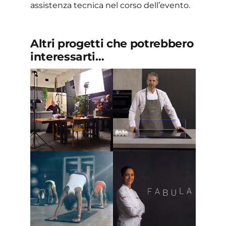
assistenza tecnica nel corso dell’evento.
Altri progetti che potrebbero
interessarti…
NEFF –
Podcast &
Video-
SIEMENS –
podcast –
Web serie –
“NEFF
“Berton VS
SOUNDS
Rosolino”
GOOD con
Alessio
Bertallot”
BOSCH
VIRGIN
elettrodomestici
ACTIVE –
– Web serie –
Social video –
“Fabula” con
Webspot
Rosanna
Marziale