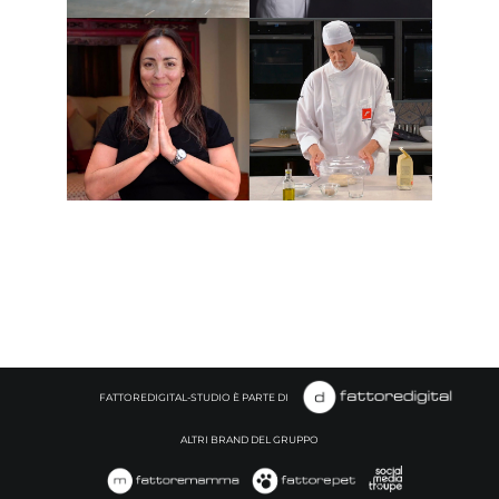
BOSCH
elettrodomestici
NEFF – Web
– Web-promo
Serie –
– Camila
“Sapori
Raznovich per
autentici”
BOSCH
FATTOREDIGITAL-STUDIO È PARTE DI
ALTRI BRAND DEL GRUPPO